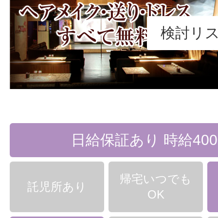
検討リ
日給保証あり 時給400
帰宅いつでも
託児所あり
OK